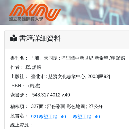
書籍詳細資料
書刊名：
「埔」天同慶 : 埔里國中新世紀.新希望 /釋 證嚴
作者：
釋, 證嚴
出版社：
臺北市 : 慈濟文化志業中心, 2003[民92]
ISBN：
(精裝)
索書號：
548.317 4012 v.40
稽核項：
327面 : 部份彩圖,彩色地圖 ; 27公分
叢書名：
921希望工程 ; 40
希望工程 ; 40
線上資源：