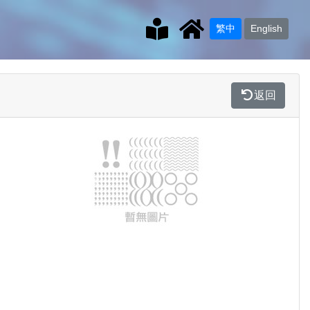
繁中
English
返回
Previous
Next