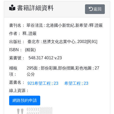
書籍詳細資料
返回
書刊名：
翠谷淸流 : 北港國小新世紀.新希望 /釋 證嚴
作者：
釋, 證嚴
出版社：
臺北市 : 慈濟文化志業中心, 2002[民91]
ISBN：
(精裝)
索書號：
548.317 4012 v.23
稽核
295面 : 部份彩圖,部份摺圖,彩色地圖 ; 27
項：
公分
叢書名：
921希望工程 ; 23
希望工程 ; 23
線上資源：