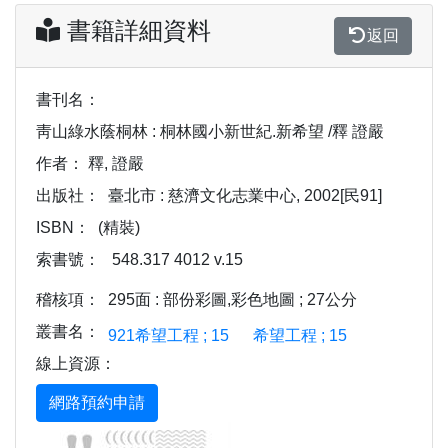
書籍詳細資料
返回
書刊名：
靑山綠水蔭桐林 : 桐林國小新世紀.新希望 /釋 證嚴
作者：
釋, 證嚴
出版社：
臺北市 : 慈濟文化志業中心, 2002[民91]
ISBN：
(精裝)
索書號：
548.317 4012 v.15
稽核項：
295面 : 部份彩圖,彩色地圖 ; 27公分
叢書名：
921希望工程 ; 15
希望工程 ; 15
線上資源：