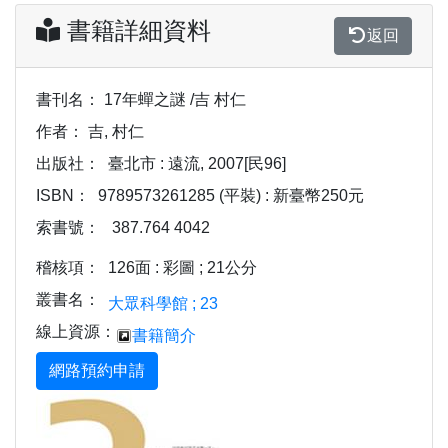
書籍詳細資料
返回
書刊名：
17年蟬之謎 /吉 村仁
作者：
吉, 村仁
出版社：
臺北市 : 遠流, 2007[民96]
ISBN：
9789573261285 (平裝) : 新臺幣250元
索書號：
387.764 4042
稽核項：
126面 : 彩圖 ; 21公分
叢書名：
大眾科學館 ; 23
線上資源：
書籍簡介