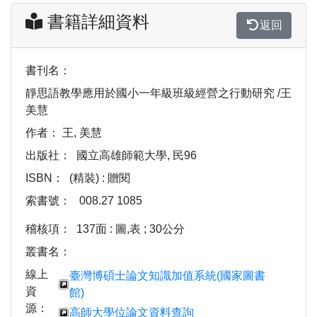
書籍詳細資料
返回
書刊名：
靜思語教學應用於國小一年級班級經營之行動研究 /王
美慧
作者：
王, 美慧
出版社：
國立高雄師範大學, 民96
ISBN：
(精裝) : 贈閱
索書號：
008.27 1085
稽核項：
137面 : 圖,表 ; 30公分
叢書名：
線上
臺灣博碩士論文知識加值系統(國家圖書
資
館)
源：
高師大學位論文資料查詢