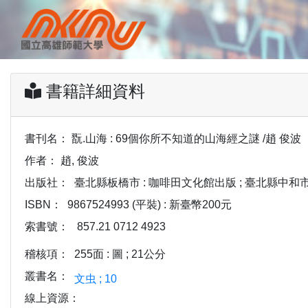
書籍詳細資料
書刊名：
翫.山海 : 69個你所不知道的山海經之謎 /趙 俊波
作者：
趙, 俊波
出版社：
臺北縣板橋市 : 咖啡田文化館出版 ; 臺北縣中和市 :
ISBN：
9867524993 (平裝) : 新臺幣200元
索書號：
857.21 0712 4923
稽核項：
255面 : 圖 ; 21公分
叢書名：
文虫 ; 10
線上資源：