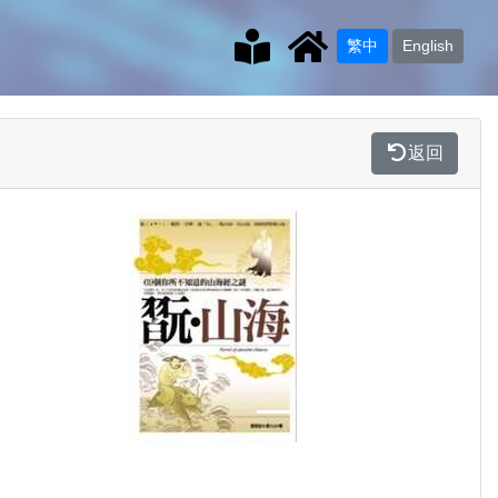
繁中
English
返回
Previous
Next