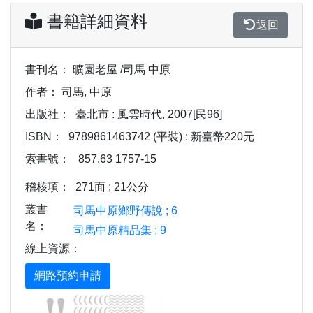
書籍詳細資料
返回
書刊名：
曠園老屋 /司馬 中原
作者：
司馬, 中原
出版社：
臺北市 : 風雲時代, 2007[民96]
ISBN：
9789861463742 (平裝) : 新臺幣220元
索書號：
857.63 1757-15
稽核項：
271面 ; 21公分
叢書
司馬中原鄉野傳說 ; 6
名：
司馬中原精品集 ; 9
線上資源：