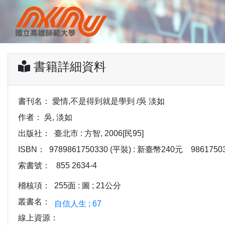
書籍詳細資料
書刊名：
愛情,不是得到就是學到 /吳 淡如
作者：
吳, 淡如
出版社：
臺北市 : 方智, 2006[民95]
ISBN：
9789861750330 (平裝) : 新臺幣240元
9861750
索書號：
855 2634-4
稽核項：
255面 : 圖 ; 21公分
叢書名：
自信人生 ; 67
線上資源：