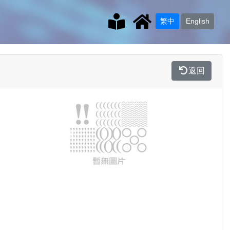
繁中
English
返回
Previous
Next