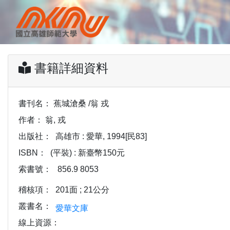
書籍詳細資料
書刊名：
蕉城滄桑 /翁 戎
作者：
翁, 戎
出版社：
高雄市 : 愛華, 1994[民83]
ISBN：
(平裝) : 新臺幣150元
索書號：
856.9 8053
稽核項：
201面 ; 21公分
叢書名：
愛華文庫
線上資源：