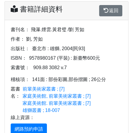
書籍詳細資料
返回
書刊名：
飛瀑.煙雲.黃君璧 /劉 芳如
作者：
劉, 芳如
出版社：
臺北市 : 雄獅, 2004[民93]
ISBN：
9578980167 (平裝) : 新臺幣600元
索書號：
909.88 3082 v.7
稽核項：
141面 : 部份彩圖,部份摺圖 ; 26公分
叢書
前輩美術家叢書 ; [7]
名：
家庭美術館, 前輩美術家叢書 ; [7]
家庭美術館. 前輩美術家叢書 ; [7]
雄獅叢書 ; 18-007
線上資源：