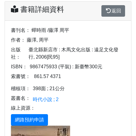
書籍詳細資料
返回
書刊名：
蟬時雨 /藤澤 周平
作者：
藤澤, 周平
出版
臺北縣新店市 : 木馬文化出版 : 遠足文化發
社：
行, 2006[民95]
ISBN：
9867475933 (平裝) : 新臺幣300元
索書號：
861.57 4371
稽核項：
398面 ; 21公分
叢書名：
時代小說 ; 2
線上資源：