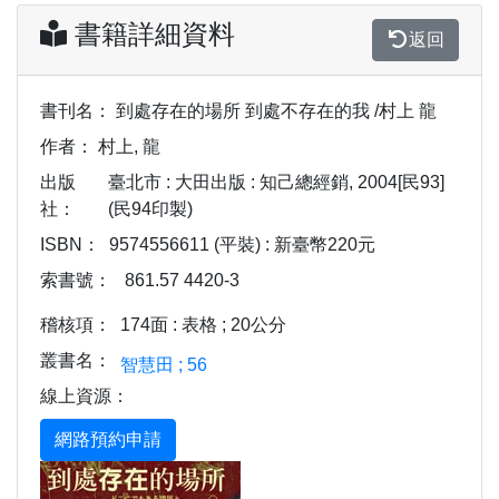
書籍詳細資料
返回
書刊名：
到處存在的場所 到處不存在的我 /村上 龍
作者：
村上, 龍
出版
臺北市 : 大田出版 : 知己總經銷, 2004[民93]
社：
(民94印製)
ISBN：
9574556611 (平裝) : 新臺幣220元
索書號：
861.57 4420-3
稽核項：
174面 : 表格 ; 20公分
叢書名：
智慧田 ; 56
線上資源：