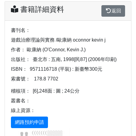
書籍詳細資料
返回
書刊名：
遊戲治療理論與實務 /歐康納 oconnor kevin j
作者：
歐康納 (O'Connor, Kevin J.)
出版社：
臺北市 : 五南, 1998[民87] (2006年印刷)
ISBN：
9571116718 (平裝) : 新臺幣300元
索書號：
178.8 7702
稽核項：
[6],248面 : 圖 ; 24公分
叢書名：
線上資源：