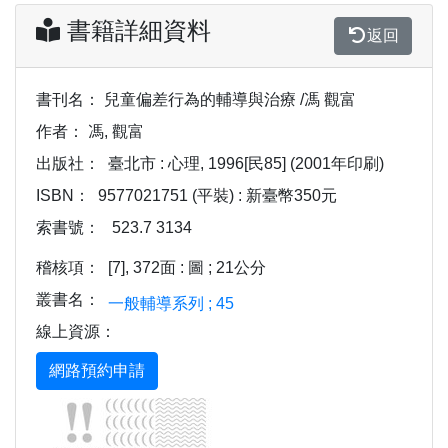
書籍詳細資料
返回
書刊名：
兒童偏差行為的輔導與治療 /馮 觀富
作者：
馮, 觀富
出版社：
臺北市 : 心理, 1996[民85] (2001年印刷)
ISBN：
9577021751 (平裝) : 新臺幣350元
索書號：
523.7 3134
稽核項：
[7], 372面 : 圖 ; 21公分
叢書名：
一般輔導系列 ; 45
線上資源：