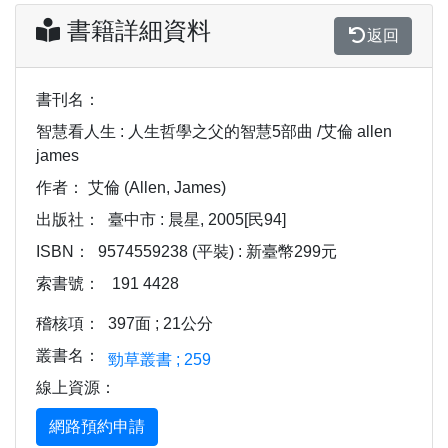
書籍詳細資料
返回
書刊名：
智慧看人生 : 人生哲學之父的智慧5部曲 /艾倫 allen
james
作者：
艾倫 (Allen, James)
出版社：
臺中市 : 晨星, 2005[民94]
ISBN：
9574559238 (平裝) : 新臺幣299元
索書號：
191 4428
稽核項：
397面 ; 21公分
叢書名：
勁草叢書 ; 259
線上資源：