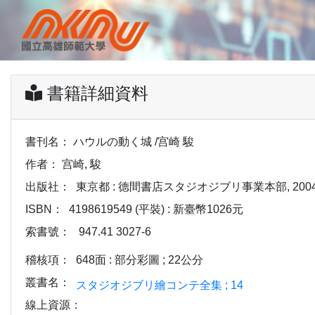
書籍詳細資料
書刊名：
ハウルの動く城 /宫崎 駿
作者：
宫崎, 駿
出版社：
東京都 : 德間書店スタジオジブリ事業本部, 2004[
ISBN：
4198619549 (平裝) : 新臺幣1026元
索書號：
947.41 3027-6
稽核項：
648面 : 部分彩圖 ; 22公分
叢書名：
スタジオジブリ繪コンテ全集 ; 14
線上資源：