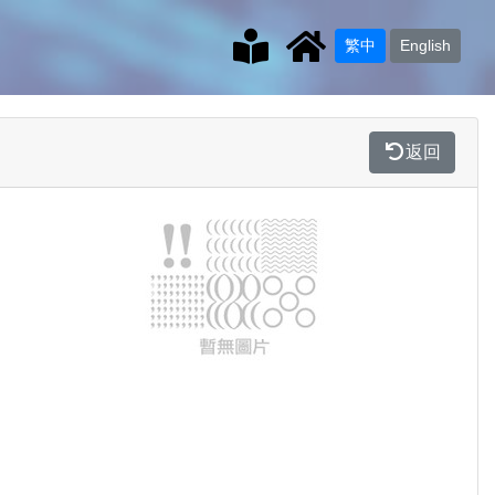
繁中
English
返回
Previous
Next