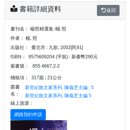
書籍詳細資料
返回
書刊名：
楊照精選集 /楊 照
作者：
楊, 照
出版社：
臺北市 : 九歌, 2002[民91]
ISBN：
9575609204 (平裝) : 新臺幣290元
索書號：
855 4667.2-2
稽核項：
317面 ; 21公分
叢書
新世紀散文家系列. 陳義芝主編 ; 5
名：
新世紀散文家系列. 陳義芝主編 5
線上資源：