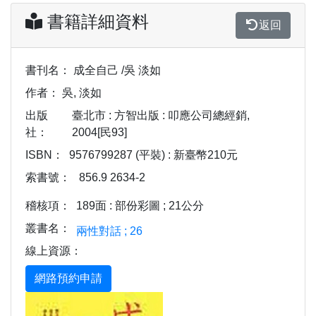
書籍詳細資料
返回
書刊名：
成全自己 /吳 淡如
作者：
吳, 淡如
出版
臺北市 : 方智出版 : 叩應公司總經銷,
社：
2004[民93]
ISBN：
9576799287 (平裝) : 新臺幣210元
索書號：
856.9 2634-2
稽核項：
189面 : 部份彩圖 ; 21公分
叢書名：
兩性對話 ; 26
線上資源：