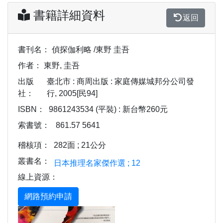
書籍詳細資料
返回
書刊名：
偵探伽利略 /東野 圭吾
作者：
東野, 圭吾
出版
臺北市 : 商周出版 : 家庭傳媒城邦分公司發
社：
行, 2005[民94]
ISBN：
9861243534 (平裝) : 新台幣260元
索書號：
861.57 5641
稽核項：
282面 ; 21公分
叢書名：
日本推理名家傑作選 ; 12
線上資源：