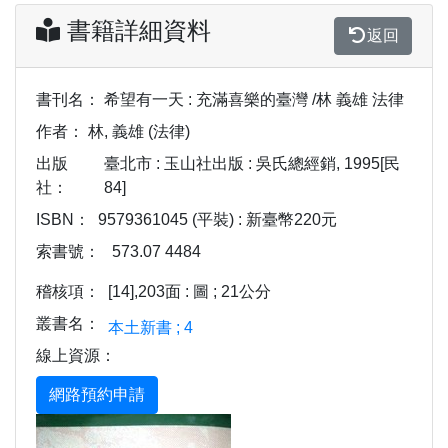
書籍詳細資料
返回
書刊名：
希望有一天 : 充滿喜樂的臺灣 /林 義雄 法律
作者：
林, 義雄 (法律)
出版
臺北市 : 玉山社出版 : 吳氏總經銷, 1995[民
社：
84]
ISBN：
9579361045 (平裝) : 新臺幣220元
索書號：
573.07 4484
稽核項：
[14],203面 : 圖 ; 21公分
叢書名：
本土新書 ; 4
線上資源：