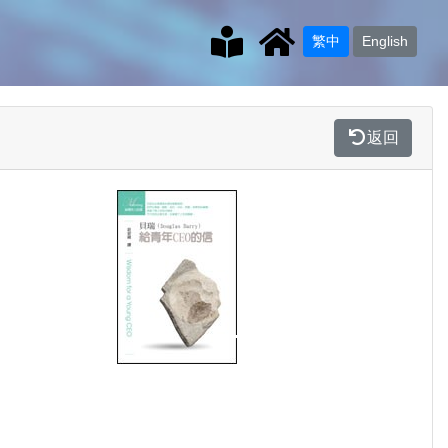
繁中
English
返回
Previous
Next