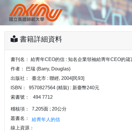
書籍詳細資料
書刊名：
給靑年CEO的信 : 知名企業領袖給靑年CEO的箴言 /巴瑞
作者：
巴瑞 (Barry, Douglas)
出版社：
臺北市 : 聯經, 2004[民93]
ISBN：
9570827564 (精裝) : 新臺幣240元
索書號：
494 7712
稽核項：
7,205面 ; 20公分
叢書名：
給靑年人的信
線上資源：