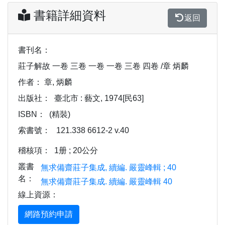
書籍詳細資料
返回
書刊名：
莊子解故 一卷 三卷 一卷 一卷 三卷 四卷 /章 炳麟
作者：
章, 炳麟
出版社：
臺北市 : 藝文, 1974[民63]
ISBN：
(精裝)
索書號：
121.338 6612-2 v.40
稽核項：
1册 ; 20公分
叢書
無求備齋莊子集成, 續編. 嚴靈峰輯 ; 40
名：
無求備齋莊子集成. 續編. 嚴靈峰輯 40
線上資源：