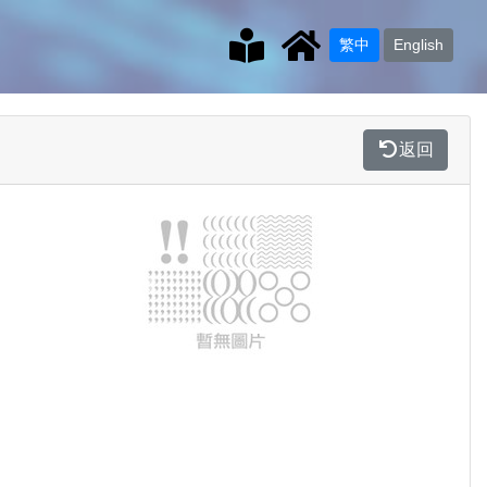
繁中
English
返回
Previous
Next