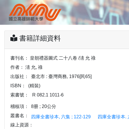
書籍詳細資料
書刊名：
皇朝禮器圖式 二十八卷 /淸 允 祿
作者：
淸 允, 祿
出版社：
臺北市 : 臺灣商務, 1976[民65]
ISBN：
(精裝)
索書號：
R 082.1 1011-6
稽核項：
8册 ; 20公分
叢書名：
四庫全書珍本, 六集 ; 122-129
四庫全書珍本. 六集 ; 
線上資源：