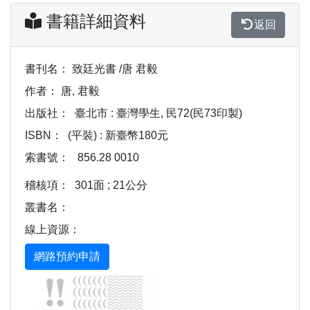
書籍詳細資料
返回
書刊名：
致廷光書 /唐 君毅
作者：
唐, 君毅
出版社：
臺北市 : 臺灣學生, 民72(民73印製)
ISBN：
(平裝) : 新臺幣180元
索書號：
856.28 0010
稽核項：
301面 ; 21公分
叢書名：
線上資源：