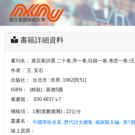
書籍詳細資料
書刊名：
唐百家詩選 二十卷,序一卷,目錄一卷,考證一卷 /王
作者：
王, 安石
出版社：
台北市 : 世界, 1962[民51]
ISBN：
(精裝) : 基價5圓
索書號：
830 4637 v.7
稽核項：
1册(面數龐雜) ; 22公分
叢書名：
中國學術名著, 歷代詩文總集. 楊家駱主編 ; 第7
線上資源：