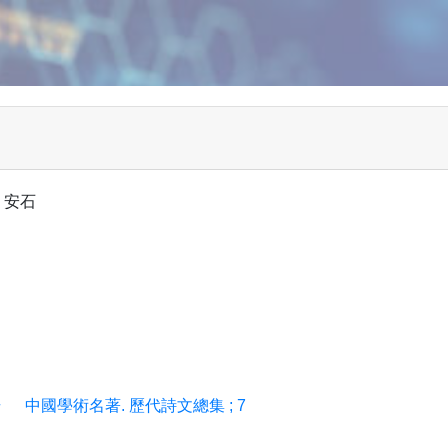
 安石
册
中國學術名著. 歷代詩文總集 ; 7