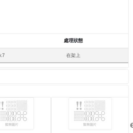
處理狀態
v.7
在架上