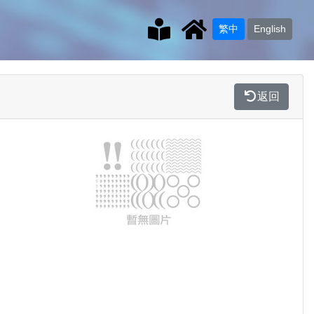
繁中
English
返回
Previous
Next