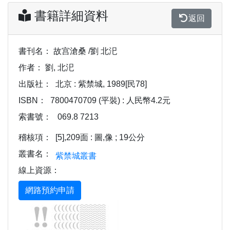
書籍詳細資料
返回
書刊名：
故宫滄桑 /劉 北汜
作者：
劉, 北汜
出版社：
北京 : 紫禁城, 1989[民78]
ISBN：
7800470709 (平裝) : 人民幣4.2元
索書號：
069.8 7213
稽核項：
[5],209面 : 圖,像 ; 19公分
叢書名：
紫禁城叢書
線上資源：