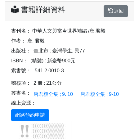
書籍詳細資料
返回
書刊名：
中華人文與當今世界補編 /唐 君毅
作者：
唐, 君毅
出版社：
臺北市 : 臺灣學生, 民77
ISBN：
(精裝) : 新臺幣900元
索書號：
541.2 0010-3
稽核項：
2 册 ; 21公分
叢書名：
唐君毅全集 ; 9. 10
唐君毅全集 ; 9-10
線上資源：