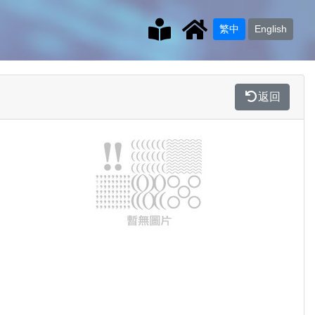
繁中
English
返回
Previous
Next