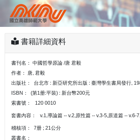
書籍詳細資料
書刊名：
中國哲學原論 /唐 君毅
作者：
唐, 君毅
出版社：
台北市 : 新亞研究所出版 : 臺灣學生書局發行, 1984-
ISBN：
(第1册:平裝) : 新台幣200元
索書號：
120 0010
套書內容：
v.1,導論篇 -- v.2,原性篇 -- v.3-5,原道篇 -- v.6
稽核項：
7册 ; 21公分
叢書名：