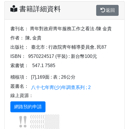
書籍詳細資料
返回
書刊名：
靑年對政府靑年服務工作之看法 /陳 金貴
作者：
陳, 金貴
出版社：
臺北市 : 行政院靑年輔導委員會, 民87
ISBN：
9570224517 (平裝) : 新台幣100元
索書號：
547.1 7585
稽核項：
[7],169面 : 表 ; 26公分
叢書名：
八十七年靑(少)年調查系列 ; 2
線上資源：