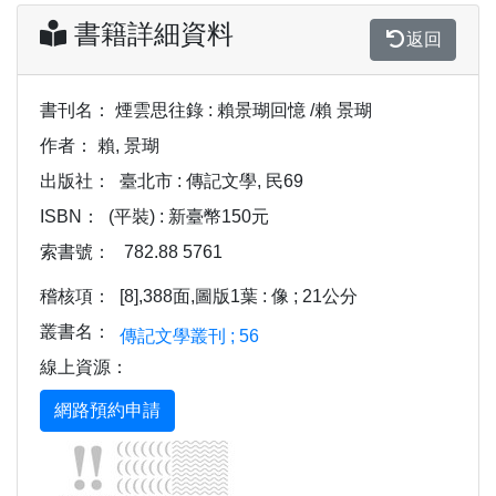
書籍詳細資料
返回
書刊名：
煙雲思往錄 : 賴景瑚回憶 /賴 景瑚
作者：
賴, 景瑚
出版社：
臺北市 : 傳記文學, 民69
ISBN：
(平裝) : 新臺幣150元
索書號：
782.88 5761
稽核項：
[8],388面,圖版1葉 : 像 ; 21公分
叢書名：
傳記文學叢刊 ; 56
線上資源：