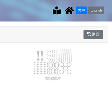
繁中
English
返回
Previous
Next