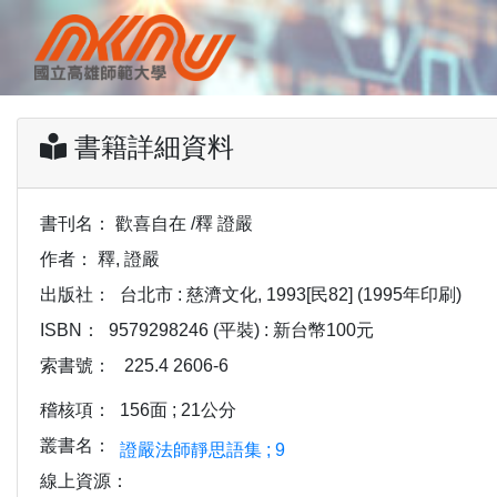
書籍詳細資料
書刊名：
歡喜自在 /釋 證嚴
作者：
釋, 證嚴
出版社：
台北市 : 慈濟文化, 1993[民82] (1995年印刷)
ISBN：
9579298246 (平裝) : 新台幣100元
索書號：
225.4 2606-6
稽核項：
156面 ; 21公分
叢書名：
證嚴法師靜思語集 ; 9
線上資源：