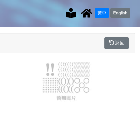
繁中
English
返回
Previous
Next