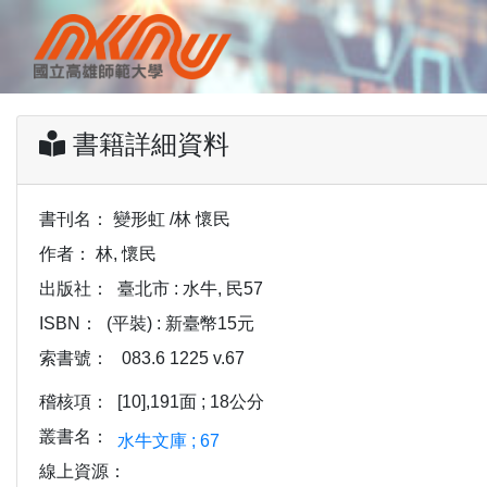
書籍詳細資料
書刊名：
變形虹 /林 懷民
作者：
林, 懷民
出版社：
臺北市 : 水牛, 民57
ISBN：
(平裝) : 新臺幣15元
索書號：
083.6 1225 v.67
稽核項：
[10],191面 ; 18公分
叢書名：
水牛文庫 ; 67
線上資源：