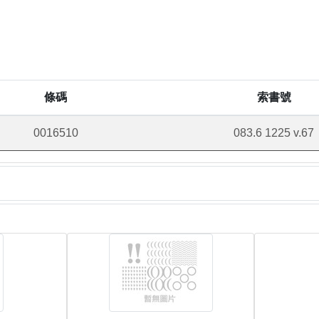
條碼
索書號
0016510
083.6 1225 v.67