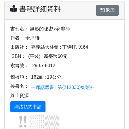
書籍詳細資料
返回
書刊名：
無形的秘密 /余 非師
作者：
余, 非師
出版社：
嘉義縣大林鎮 : 丁鐸軒, 民64
ISBN：
(平裝) : 新臺幣60元
索書號：
290.7 8012
稽核項：
162面 ; 19公分
叢書名：
一席話叢書 ; 第{212330}集號外
線上資源：