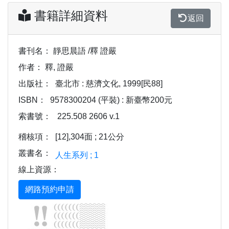
書籍詳細資料
返回
書刊名：
靜思晨語 /釋 證嚴
作者：
釋, 證嚴
出版社：
臺北市 : 慈濟文化, 1999[民88]
ISBN：
9578300204 (平裝) : 新臺幣200元
索書號：
225.508 2606 v.1
稽核項：
[12],304面 ; 21公分
叢書名：
人生系列 ; 1
線上資源：