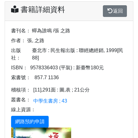
書籍詳細資料
返回
書刊名：
蟬為誰鳴 /張 之路
作者：
張, 之路
出版
臺北市 : 民生報出版 : 聯經總經銷, 1999[民
社：
88]
ISBN：
9578336403 (平裝) : 新臺幣180元
索書號：
857.7 1136
稽核項：
[11],291面 : 圖,表 ; 21公分
叢書名：
中學生書房 ; 43
線上資源：