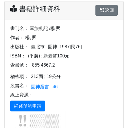
書籍詳細資料
返回
書刊名：
軍旅札記 /楊 照
作者：
楊, 照
出版社：
臺北市 : 圓神, 1987[民76]
ISBN：
(平裝) : 新臺幣100元
索書號：
855 4667.2
稽核項：
213面 ; 19公分
叢書名：
圓神叢書 ; 46
線上資源：