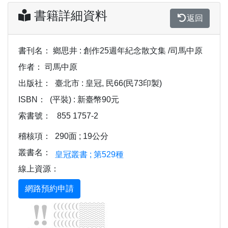
書籍詳細資料
返回
書刊名：
鄉思井 : 創作25週年紀念散文集 /司馬中原
作者：
司馬中原
出版社：
臺北市 : 皇冠, 民66(民73印製)
ISBN：
(平裝) : 新臺幣90元
索書號：
855 1757-2
稽核項：
290面 ; 19公分
叢書名：
皇冠叢書 ; 第529種
線上資源：