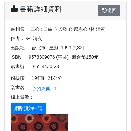
書籍詳細資料
返回
書刊名：
三心 : 自由心.柔軟心.感恩心 /林 淸玄
作者：
林, 淸玄
出版社：
台北市 : 皇冠, 1993[民82]
ISBN：
9573309076 (平裝) : 新台幣150元
索書號：
855 4430-28
稽核項：
194面 ; 21公分
叢書名：
心的經典 ; 1
線上資源：