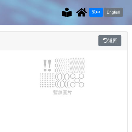
繁中
English
返回
Previous
Next