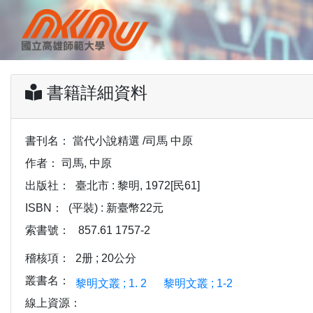
書籍詳細資料
書刊名：
當代小說精選 /司馬 中原
作者：
司馬, 中原
出版社：
臺北市 : 黎明, 1972[民61]
ISBN：
(平裝) : 新臺幣22元
索書號：
857.61 1757-2
稽核項：
2册 ; 20公分
叢書名：
黎明文叢 ; 1. 2
黎明文叢 ; 1-2
線上資源：