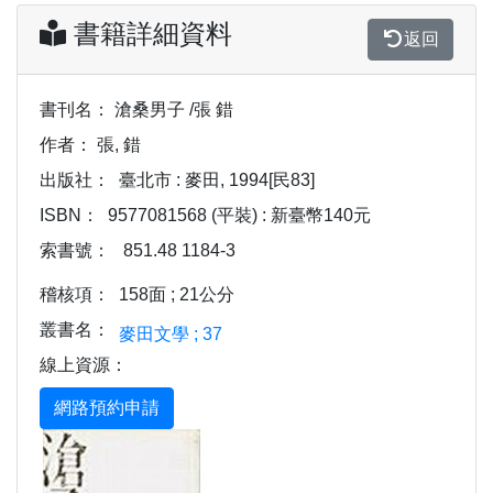
書籍詳細資料
返回
書刊名：
滄桑男子 /張 錯
作者：
張, 錯
出版社：
臺北市 : 麥田, 1994[民83]
ISBN：
9577081568 (平裝) : 新臺幣140元
索書號：
851.48 1184-3
稽核項：
158面 ; 21公分
叢書名：
麥田文學 ; 37
線上資源：