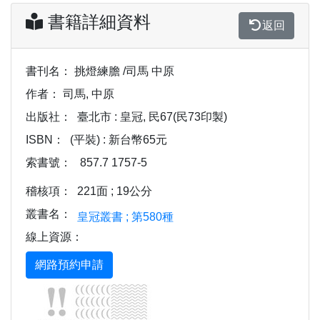
書籍詳細資料
返回
書刊名：
挑燈練膽 /司馬 中原
作者：
司馬, 中原
出版社：
臺北市 : 皇冠, 民67(民73印製)
ISBN：
(平裝) : 新台幣65元
索書號：
857.7 1757-5
稽核項：
221面 ; 19公分
叢書名：
皇冠叢書 ; 第580種
線上資源：