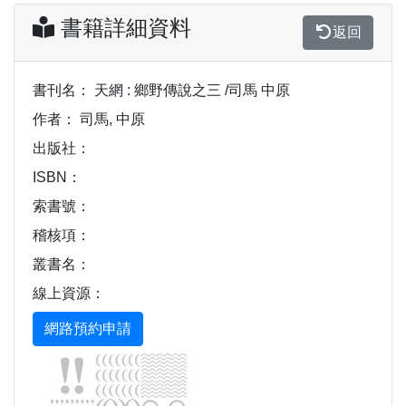
書籍詳細資料
返回
書刊名：
天網 : 鄉野傳說之三 /司馬 中原
作者：
司馬, 中原
出版社：
ISBN：
索書號：
稽核項：
叢書名：
線上資源：