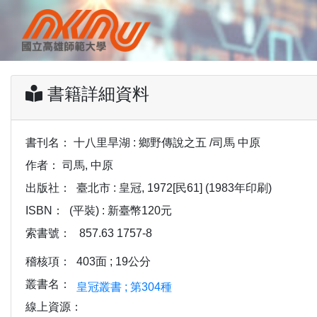
書籍詳細資料
書刊名：
十八里旱湖 : 鄉野傳說之五 /司馬 中原
作者：
司馬, 中原
出版社：
臺北市 : 皇冠, 1972[民61] (1983年印刷)
ISBN：
(平裝) : 新臺幣120元
索書號：
857.63 1757-8
稽核項：
403面 ; 19公分
叢書名：
皇冠叢書 ; 第304種
線上資源：