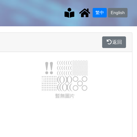
繁中
English
返回
Previous
Next