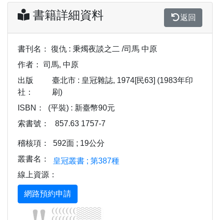
書籍詳細資料
返回
書刊名：
復仇 : 秉燭夜談之二 /司馬 中原
作者：
司馬, 中原
出版
臺北市 : 皇冠雜誌, 1974[民63] (1983年印
社：
刷)
ISBN：
(平裝) : 新臺幣90元
索書號：
857.63 1757-7
稽核項：
592面 ; 19公分
叢書名：
皇冠叢書 ; 第387種
線上資源：