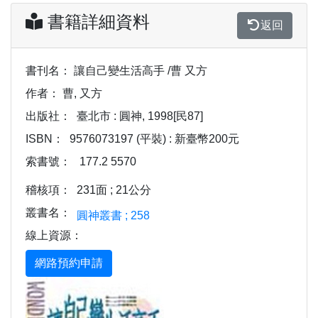
書籍詳細資料
返回
書刊名：
讓自己變生活高手 /曹 又方
作者：
曹, 又方
出版社：
臺北市 : 圓神, 1998[民87]
ISBN：
9576073197 (平裝) : 新臺幣200元
索書號：
177.2 5570
稽核項：
231面 ; 21公分
叢書名：
圓神叢書 ; 258
線上資源：