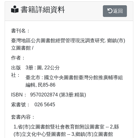
書籍詳細資料
返回
書刊名：
臺灣地區公共圖書館經營管理現況調查研究. 鄉鎮(市)
立圖書館 /
作者：
出版
3册 : 圖, 22公分
社：
臺北市 : 國立中央圖書館臺灣分館推廣輔導組
編輯, 民85-86
ISBN：
9570202874 (第3册:精裝)
索書號：
026 5645
套書內容：
1,省(市)立圖書館曁社會教育館附設圖書室 -- 2,縣
(市)立文化中心曁圖書館 -- 3,鄉鎮(市)立圖書館