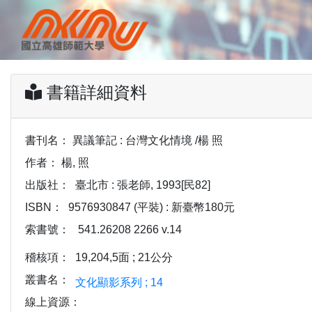
書籍詳細資料
書刊名：
異議筆記 : 台灣文化情境 /楊 照
作者：
楊, 照
出版社：
臺北市 : 張老師, 1993[民82]
ISBN：
9576930847 (平裝) : 新臺幣180元
索書號：
541.26208 2266 v.14
稽核項：
19,204,5面 ; 21公分
叢書名：
文化顯影系列 ; 14
線上資源：