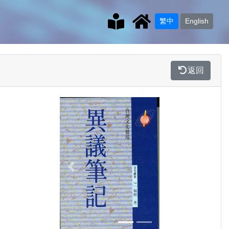
繁中
English
返回
Previous
Next