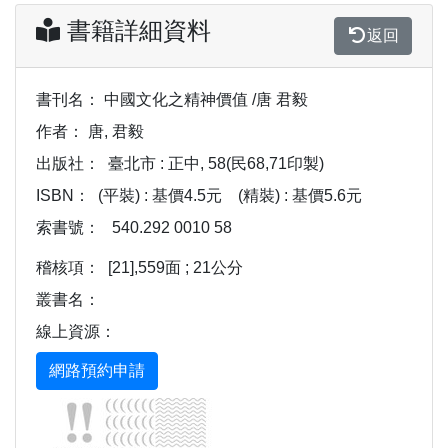
書籍詳細資料
返回
書刊名：
中國文化之精神價值 /唐 君毅
作者：
唐, 君毅
出版社：
臺北市 : 正中, 58(民68,71印製)
ISBN：
(平裝) : 基價4.5元
(精裝) : 基價5.6元
索書號：
540.292 0010 58
稽核項：
[21],559面 ; 21公分
叢書名：
線上資源：