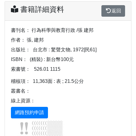
書籍詳細資料
返回
書刊名：
行為科學與教育行政 /張 建邦
作者：
張, 建邦
出版社：
台北市 : 驚聲文物, 1972[民61]
ISBN：
(精裝) : 新台幣100元
索書號：
526.01 1115
稽核項：
11,363面 : 表 ; 21.5公分
叢書名：
線上資源：