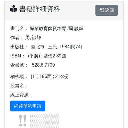
書籍詳細資料
返回
書刊名：
職業教育師資培育 /周 談輝
作者：
周, 談輝
出版社：
臺北市 : 三民, 1984[民74]
ISBN：
(平裝) : 基價2.89圓
索書號：
528.8 7709
稽核項：
[11],196面 ; 21公分
叢書名：
線上資源：